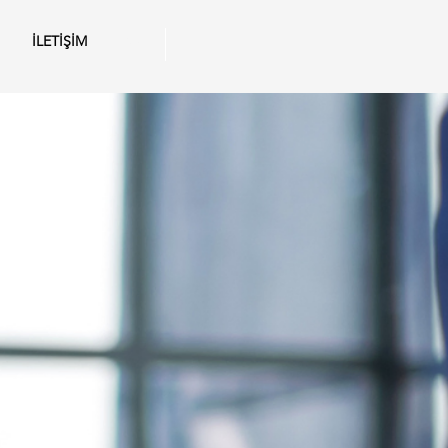
Z
İLETİŞİM
More
mini