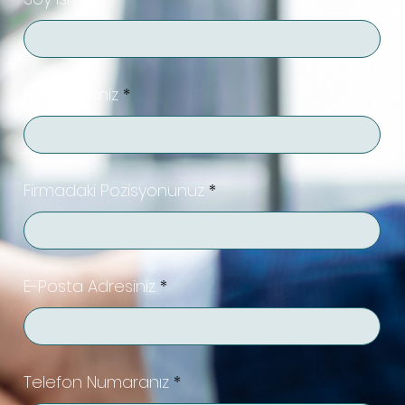
Firma İsminiz
Firmadaki Pozisyonunuz
E-Posta Adresiniz
Telefon Numaranız